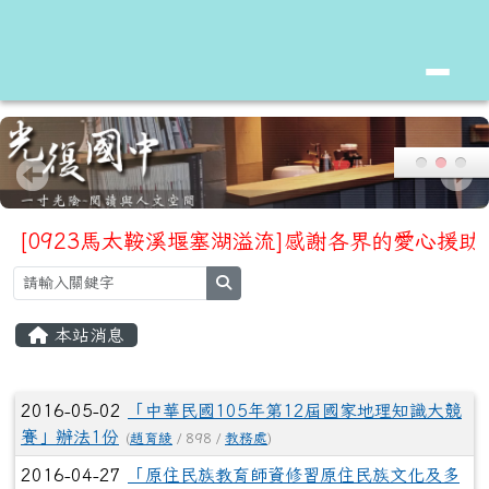
花蓮縣立光復國中
跳至主內容區
link to https://www.kfjhs.hlc.edu.tw/
[0923馬太鞍溪堰塞湖溢流]感謝各界的愛心援
search
頁尾區域
主內容區域
本站消息
文章列表
2016-05-02
「中華民國105年第12屆國家地理知識大競
賽」辦法1份
(
趙育綾
/ 898 /
教務處
)
2016-04-27
「原住民族教育師資修習原住民族文化及多