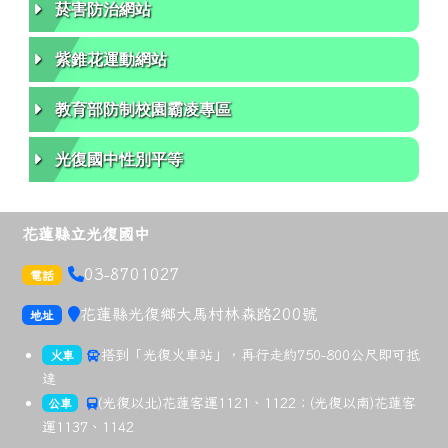
菸害防治網站
紫錐花運動網站
教育部防制校園霸凌專區
光復國中性別平等
花蓮縣立光復國中
03-8701027
電話
link to https://goo.gl/maps/bpwCSBxCFiuRsL8i8
花蓮縣光復鄉大馬村林森路200號
link to https://goo.gl/maps/bpwCSBxCFiuRsL8i8
地址
link to https://tip.railway.gov.tw/tra-tip-web/tip/tip0
搭到「光復火車站」，再行走約750-800公尺即可抵
火車
達
link to http://www.hualienbus.com.tw/bus/ticket_info.php
(光復以北)花蓮客運1121、1122；(光復以南)花蓮客
公車
運1137、1142