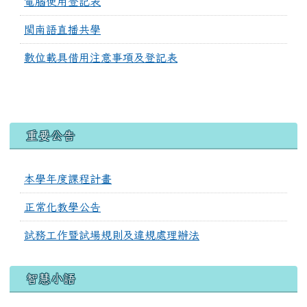
電腦使用登記表
閩南語直播共學
數位載具借用注意事項及登記表
link to #main-nav
右邊區域內容
重要公告
本學年度課程計畫
正常化教學公告
試務工作暨試場規則及違規處理辦法
智慧小語