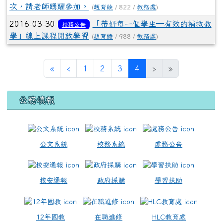
次，請老師踴躍參加。
(
趙育綾
/ 822 /
教務處
)
2016-03-30
「帶好每一個學生—有效的補救教
校務公告
學」線上課程開放學習
(
趙育綾
/ 988 /
教務處
)
第一頁
上一頁
(目前頁次)
«
‹
1
2
3
4
›
»
左邊區域內容
公務填報
公文系統
校務系統
處務公告
校安通報
政府採購
學習扶助
12年國教
在職進修
HLC教育處