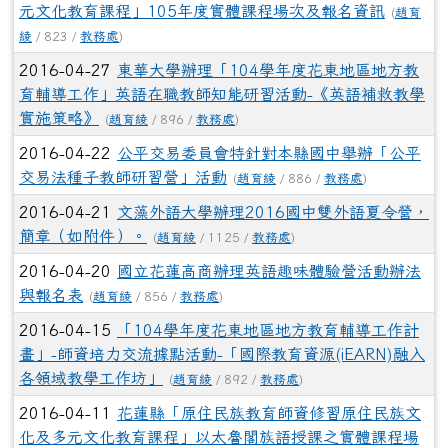
元文化教育課程」105年度實體課程場次及報名資訊
(
趙育
綾
/ 823 /
教務處
)
2016-04-27
東華大學辦理「104學年度花東地區地方教
育輔導工作」英語在職教師知能研習活動-《英語補救教學
實施策略》
(
趙育綾
/ 896 /
教務處
)
2016-04-22
公平交易委員會特針對本縣國中舉辦「公平
交易法種子教師研習營」活動
(
趙育綾
/ 886 /
教務處
)
2016-04-21
文藻外語大學辦理2016國中雙外語夏令營，
簡章（如附件）。
(
趙育綾
/ 1125 /
教務處
)
2016-04-20
國立花蓮高商辦理英語趣味體驗營活動辦法
與報名表
(
趙育綾
/ 856 /
教務處
)
2016-04-15
「104學年度花東地區地方教育輔導工作計
畫」-師資培力交流據點活動-「國際教育資源(iEARN)融入
各領域教學工作坊」
(
趙育綾
/ 892 /
教務處
)
2016-04-11
花蓮縣「原住民族教育師資修習原住民族文
化及多元文化教育課程」以太魯閣族語授課之實體課程場